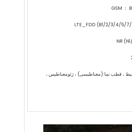
GSM ： B
LTE_FDD (B1/2/3/4/5/7/
NR (N1
ور محیط ، قطب نما (مغناطیسی) ، ژئومغناطیس ،