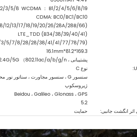
2/3/5/8 WCDMA ： B1/2/4/5/6/8/19
CDMA: BC0/BC1/BC10
8/12/13/17/18/19/20/26/28A/28B/66)
LTE_TDD (B34/38/39/40/41)
/3/5/7/8/28/28/38/41/41/77/78/79)
169.3*81.2*16.1mm
پشتیبانی ، 2.4G/5G （802.11ac/a/b/g/n
نوع C
سنسور G ، سنسور مجاورت ، سناتور ن
ژیروسکوپ
Beidou ، Galileo ، Glonass ، GPS
5.2
اثر انگشت جانبی:
حمایت