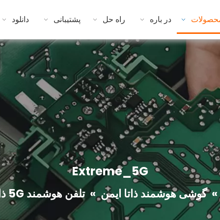
حصولات
در باره
راه حل
پشتیبانی
دانلود
Extreme_5G
»
گوشی هوشمند ذاتا ایمن
»
تلفن هوشمند 5G ذاتا ایمن