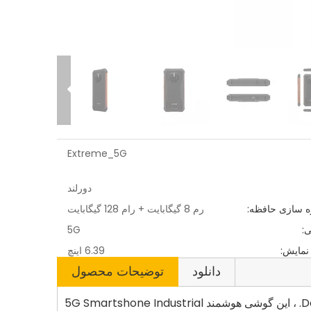
Extreme_5G
دورلند
 سازی حافظه:
رم 8 گیگابایت + رام 128 گیگابایت
:
5G
نمایش:
6.39 اینچ
دانلود
توضیحات محصول
توسعه یافته توسط پکن Dorland System Control Technology Co. Ltd. ، این گوشی هوشمند 5G Smartshone Industrial