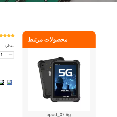
EXTRA_5G
$
0
محصولات مرتبط
مقدار:
xpad_07 5g