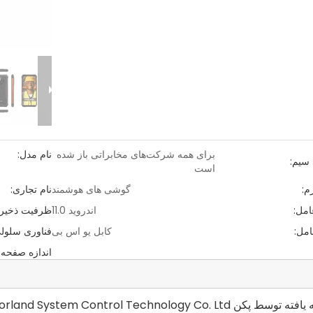
برای همه شرکت‌های مخابراتی باز شده
نام مدل:
سیم:
است
م:
گوشی های هوشمند
نام تجاری:
مل:
اندروید 11.0
ظرفیت ذخیره
مل:
کابل یو اس بی
فناوری سلولی
اندازه صفحه 