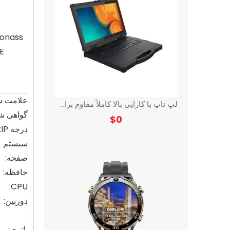
علامت س
لپ تاپ با کارایی بالا کاملاً مقاوم برای ساخت و ساز
گواهی شم
$
0
درجه IP:
سیستم ع
صفحه:
حافظه:
CPU:
دوربین:
باتری: