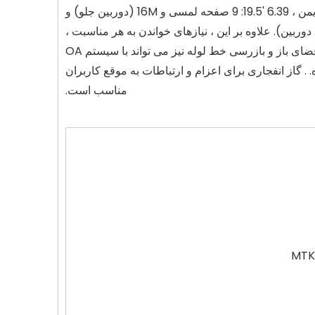
Sasty Extreme_5G فناوری پیشرفته را با مدار ذاتی ایمن ، 6.39 '19.5: 9 صفحه لمسی و 16M (دوربین جلو) و
 می کند. دوربین). علاوه بر این ، نیازهای خواندن به هر مناسبت ،
GPS+Beidou+Galileo+Glonass و سایر کارکردها برای ساخت و ساز در فضای باز و بازرسی خط لوله نیز می تواند با سیستم OA
 . گاز انفجاری برای اعزام و ارتباطات به موقع کاربران
مناسب است.
MTK