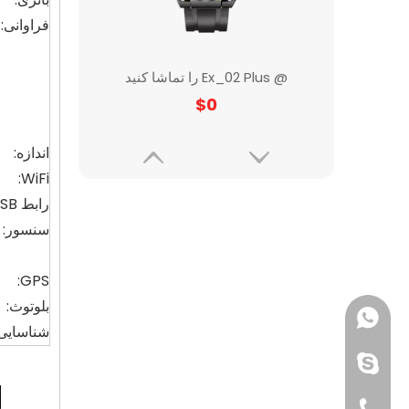
فراوانی:
@ Ex_02 Plus را تماشا کنید
$
0
اندازه:
WiFi:
رابط USB:
سنسور:
GPS:
بلوتوث:
+8613910650041
شناسایی 
+861766752456
+8613910650041
EXTRA_5G
$
0