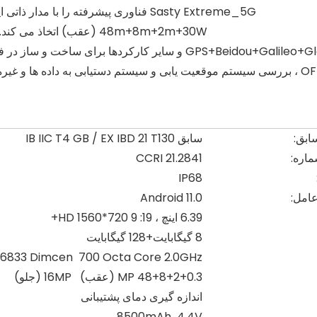
48m+8m+2m+30W (عقب) اتخاذ
OFE ، بررسی سیستم موقعیت یابی و سیستم دستیابی به داده ها و غیره.
ابق:
سابق IB IIC T4 GB / EX IBD 21 T130
اره:
CCRI 21.2841
IP68
امل:
Android 11.0
6.39 اینچ ، 19: 9 720*1560 HD+
8 گیگابایت+128 گیگابایت
6833 Dimcen 700 Octa Core 2.0GHz
48+8+2+0.3 MP (عقب) 16MP (جلو)
اندازه گیری دمای پشتیبانی
8500mAh 4.4V