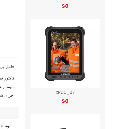
$
0
حامل بی 
فاکتور فر
سیستم عا
XPad_07
اجزای شا
$
0