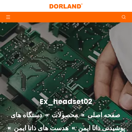
Ex_headset02
صفحه اصلی
»
محصولات
»
دستگاه های
پوشیدنی ذاتا ایمن
»
هدست های ذاتا ایمن
»