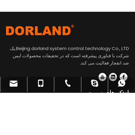
Beijing dorland system control technology Co., LTD.یک
شرکت با فناوری پیشرفته است که در تحقیقات محصولات ایمن
ضد انفجار فعالیت می کند.
tian@dorland.com.cn
+86-10-62198496
+86-13910650041
+8613910650041
+8613910650041
لینک های سریع
+8617667524569
+8617667524569
با ما تماس بگیرید
Room1107، برج B، میدان فناوری Tsinghua Tongfang،

شماره 1 جاده Wangzhuang، منطقه Haidian، پکن، PRچین.