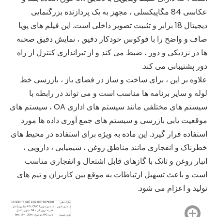
عکاسی 84 مگاپیکسلی ، مجهز به یک پردازنده بزرگنمایی
دیجیتال 18 برابر و تثبیت تصویر داخلی است. این فیلم های پویا
صاف و واضح را با فوکوس خودکار دقیق ، نمایش دقیق صحنه
ها در نزدیکی و دور ، ضبط می کند و از تیراندازی کنترل از راه
دور پشتیبانی می کند.
علاوه بر این ، برای ساخت و ساز در فضای باز ، بازرسی خط
لوله و سایر برنامه ها مناسب است و می تواند در رابطه با
سیستم های مختلفی مانند سیستم های اداری OA ، سیستم های
دوربین سابق کارت 02
سابق HDV 100i
موقعیت یابی بازرسی و سیستم های جمع آوری داده ها مورد
$
0
$
0
استفاده قرار گیرد. این ماده به ویژه برای استفاده در محیط های
خطرناک و انفجاری مانند مناطق روغن ، شیمیایی ، دارویی ،
انبار روغن و تانک با گازهای قابل اشتعال و انفجاری مناسب
است و باعث تسهیل ارتباطات به موقع بین کاربران و تیم های
تولید و اعزام می شود.
مارک قبلی:
EX IB IIC T4 GB / EX IB IIIC T130 ℃ DB
سنسور تصویر:
سنسور سونی CMOS با 48 میلیون پیکسل ،
قادر به درون یابی تا 84 میلیون پیکسل
هنوز تصویر:
قالب: JPG ؛ وضوح: 8m ، 12m ، 20m ،